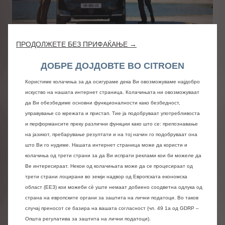
ПРОДОЛЖЕТЕ БЕЗ ПРИФАЌАЊЕ →
ДОБРЕ ДОЈДОВТЕ ВО CITROEN
НОВИОТ CITROËN C5
AIRCROSS Е ФИНАЛИСТ ЗА
Користиме колачиња за да осигураме дека Ви овозможуваме најдобро
искуство на нашата интернет страница. Колачињата ни овозможуваат
ПРЕСТИЖНАТА НАГРАДА
да Ви обезбедиме основни функционалности како безбедност,
„АВТОМОБИЛ НА ГОДИНАТА
управување со мрежата и пристап. Тие ја подобруваат употребливоста
2026“!
и перформансите преку различни функции како што се: препознавање
на јазикот, пребарување резултати и на тој начин го подобруваат она
Citroën со гордост објавува дека новиот C5 Aircross
што Ви го нудиме. Нашата интернет страница може да користи и
е избран за еден од седумте финалисти за наградата
колачиња од трети страни за да Ви испрати реклами кои би можеле да
„Автомобил на годината“ (COTY) за 2026 година.
Ве интересираат. Некои од колачињата може да се процесираат од
ПРОЧИТАЈТЕ ПОВЕЌЕ
трети страни лоцирани во земји надвор од Европската економска
област (ЕЕЗ) кои можеби сѐ уште немаат добиено соодветна одлука од
страна на европските органи за заштита на лични податоци. Во таков
случај преносот се базира на вашата согласност (чл. 49 1а од GDRP –
Општа регулатива за заштита на лични податоци).