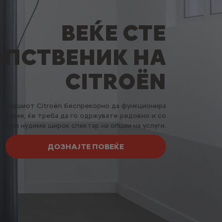
ВЕЌЕ СТЕ
ОПСТВЕНИК НА
CITROËN
те вашиот Citroën беспрекорно да функционира
 време, ќе треба да го одржувате редовно и со
ие ви нудиме широк спектар на опции на услуги.
ДОЗНАЈТЕ ПОВЕЌЕ