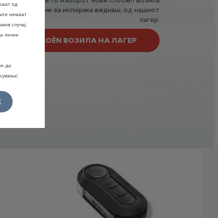
Погледнете го изборот нови Citroën возила
раат од
достапни за испорака веднаш, од нашиот
уште немаат
лагер.
аков случај
на лични
CITROËN ВОЗИЛА НА ЛАГЕР
же да
сувања’.
È