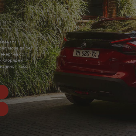
за во град
Лимузини
SUV
Бизнис
СЛЕДНО
елената
Можеби сте жител на градот, што бара мал стил
oën мора да се
автомобил кој најмногу ќе одговара за во град.
енергија со,
и хибриден
 начинот како
ГАМА АВТОМОБИЛИ ЗА ВО ГРАД
ОТКРИЈТА ЈА ЦЕЛАТА ГАМА