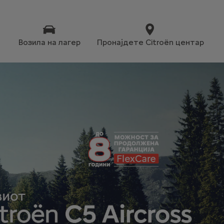
Возила на лагер
Пронајдете Citroën центар