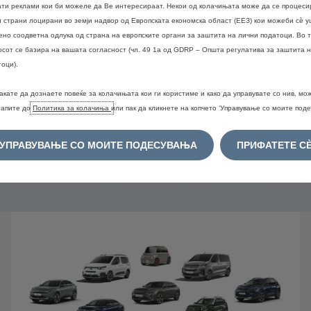
ати реклами кои би можеле да Ве интересираат. Некои од колачињата може да се процеси
и страни лоцирани во земји надвор од Европската економска област (ЕЕЗ) кои можеби сѐ 
ено соодветна одлука од страна на европските органи за заштита на лични податоци. Во т
осот се базира на вашата согласност (чл. 49 1а од GDRP – Општа регулатива за заштита 
оци).
акате да дознаете повеќе за колачињата кои ги користиме и како да управувате со нив, мо
тапите до
Политика за колачиња
или пак да кликнете на копчето ‘Управување со моите поде
УПРАВУВАЊЕ СО МОИТЕ ПОДЕСУВАЊА
ПРИФАТЕТЕ С