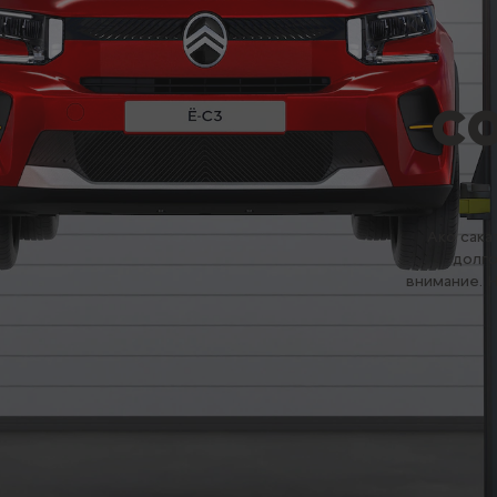
С
Ако сака
долго
внимание. Н