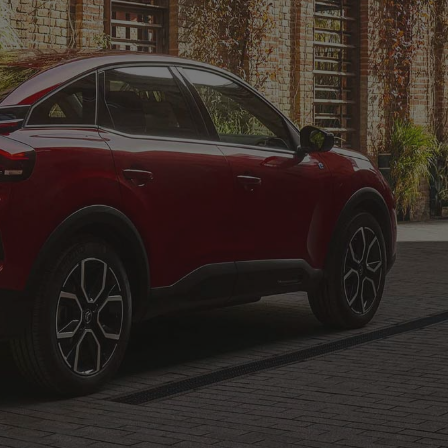
Комерцијални
ски
Во градот или надвор од него, сами или со семејс
уживајте во сета разновидност и комфор на семе
лимузини во гамата на Citroën.
ГАМА ЛИМУЗИНИ
ОТКРИЈТА ЈА ЦЕЛАТА ГАМА