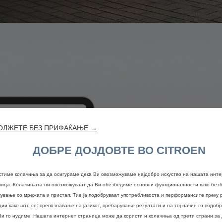
ОЛЖЕТЕ БЕЗ ПРИФАЌАЊЕ →
ДОБРЕ ДОЈДОВТЕ ВО CITROEN
стиме колачиња за да осигураме дека Ви овозможуваме најдобро искуство на нашата инт
ница. Колачињата ни овозможуваат да Ви обезбедиме основни функционалности како безб
вување со мрежата и пристап. Тие ја подобруваат употребливоста и перформансите преку 
ии како што се: препознавање на јазикот, пребарување резултати и на тој начин го подоб
Ви го нудиме. Нашата интернет страница може да користи и колачиња од трети страни за