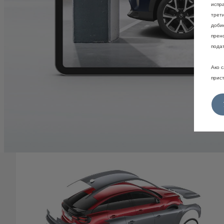
испр
трет
доби
прен
подат
Ако с
прис