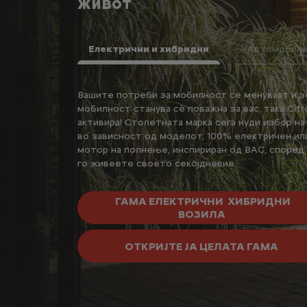
живот
Електрични и хибридни
Автомобили 
ИЛА
Вашите потреби за мобилност се менуваат и з
БИЗНИС
мобилност станува сѐ поважна за вас, така Citr
активира! Столетната марка сега нуди избор на 
комерцијални
во зависност од моделот, 100% електричен ил
лно да
мотор на полнење, инспириран од ВАС, според
нални потреби,
го живеете своето секојдневие.
обемот на
но одржувајќи ја
ГАМА ЕЛЕКТРИЧНИ ХИБРИДНИ
ВОЗИЛА
со зафатнина од
едба.
ОТКРИЈТЕ ЈА ЦЕЛАТА ГАМА