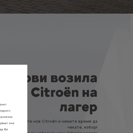
Нови возила
Citroën на
лагер
ернет
едност,
различни
Ако барате нов Citroën и немате време да
руваат она
чекате, избор!
 да Ви