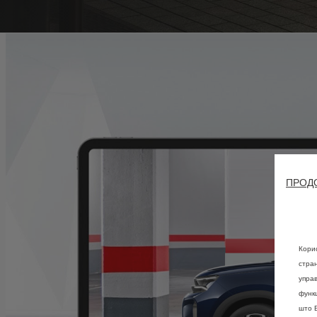
ПРОД
Кори
стра
упра
функц
што 