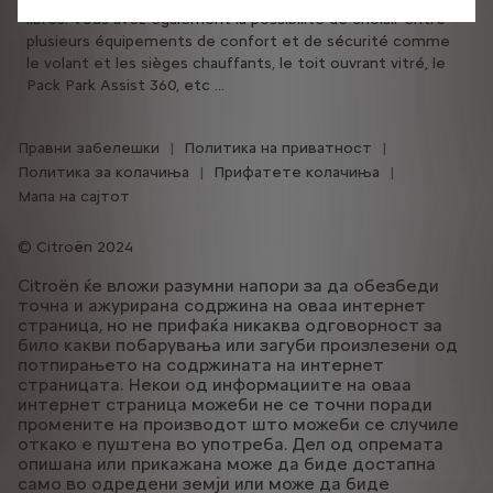
libres. Vous avez également la possibilité de choisir entre
plusieurs équipements de confort et de sécurité comme
le volant et les sièges chauffants, le toit ouvrant vitré, le
Pack Park Assist 360, etc …
Правни забелешки
Политика на приватност
Политика за колачиња
Прифатете колачиња
Мапа на сајтот
Citroën 2024
Citroën ќе вложи разумни напори за да обезбеди
точна и ажурирана содржина на оваа интернет
страница, но не прифаќа никаква одговорност за
било какви побарувања или загуби произлезени од
потпирањето на содржината на интернет
страницата. Некои од информациите на оваа
интернет страница можеби не се точни поради
промените на производот што можеби се случиле
откако е пуштена во употреба. Дел од опремата
опишана или прикажана може да биде достапна
само во одредени земји или може да биде