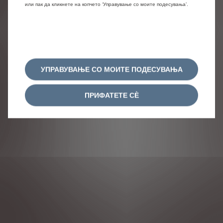
или пак да кликнете на копчето ‘Управување со моите подесувања’.
само во одредени земји или може да биде
достапна само со дополнителен трошок. Citroën го
задржува правото да ги промени спецификациите
на производот во секое време. За точните
спецификации на производот во вашата земја, ве
молиме обратете се во вашиот Citroën центар.
УПРАВУВАЊЕ СО МОИТЕ ПОДЕСУВАЊА
СЛЕДЕТЕ НÈ
ПРИФАТЕТЕ СÈ