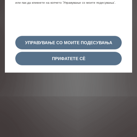
или пак да кликнете на копчето ‘Управување со моите подесувања’.
само во одредени земји или може да биде
достапна само со дополнителен трошок. Citroën го
задржува правото да ги промени спецификациите
на производот во секое време. За точните
спецификации на производот во вашата земја, ве
молиме обратете се во вашиот Citroën центар.
УПРАВУВАЊЕ СО МОИТЕ ПОДЕСУВАЊА
СЛЕДЕТЕ НÈ
ПРИФАТЕТЕ СÈ